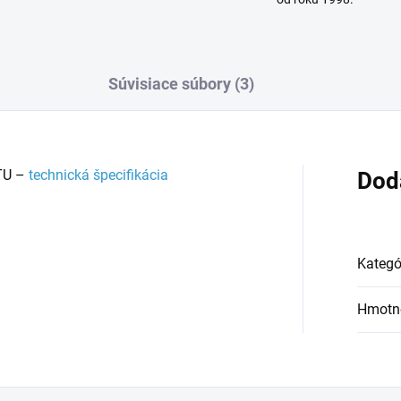
Súvisiace súbory (3)
TU –
technická špecifikácia
Dod
Kategó
Hmotn