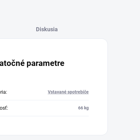
Diskusia
atočné parametre
ria
:
Vstavané spotrebiče
osť
:
66 kg