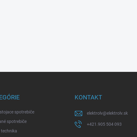
EGÓRIE
KONTAKT
stojace spotrebiče
elektrolv
@
elektrolv.sk
né spotrebiče
+421.905 504 093
 technika