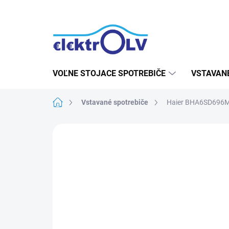
Prejsť
na
obsah
VOĽNE STOJACE SPOTREBIČE
VSTAVAN
Domov
Vstavané spotrebiče
Haier BHA6SD696
1 hodnotenie
Podrobnosti hodnot