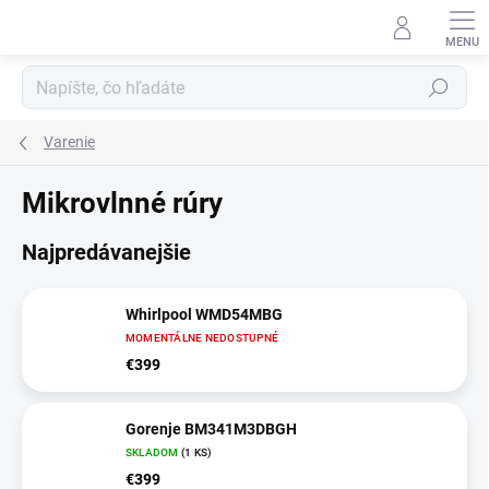
Prejsť
na
obsah
Hľadať
Varenie
Mikrovlnné rúry
Najpredávanejšie
Whirlpool WMD54MBG
MOMENTÁLNE NEDOSTUPNÉ
€399
Gorenje BM341M3DBGH
SKLADOM
(1 KS)
€399