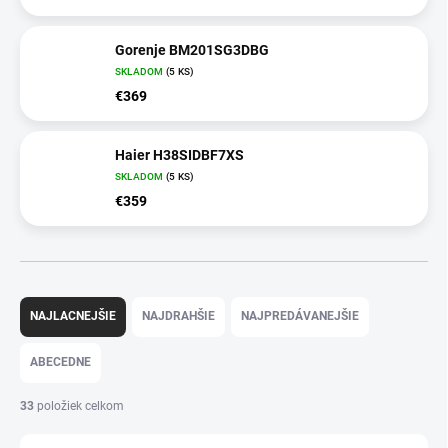
Gorenje BM201SG3DBG
SKLADOM
(5 KS)
€369
Haier H38SIDBF7XS
SKLADOM
(5 KS)
€359
R
a
NAJLACNEJŠIE
NAJDRAHŠIE
NAJPREDÁVANEJŠIE
d
e
ABECEDNE
n
i
33
položiek celkom
e
p