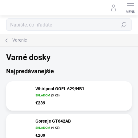
Prejsť
na
obsah
Hľadať
Varenie
Varné dosky
Najpredávanejšie
Whirlpool GOFL 629/NB1
SKLADOM
(3 KS)
€239
Gorenje GT642AB
SKLADOM
(4 KS)
€209