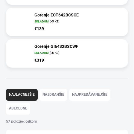
Gorenje ECT642BCSCE
SKLADOM
(>5 KS)
€139
Gorenje GI6432BSCWF
SKLADOM
(>5 KS)
€319
R
a
NAJLACNEJŠIE
NAJDRAHŠIE
NAJPREDÁVANEJŠIE
d
e
ABECEDNE
n
i
57
položiek celkom
e
p