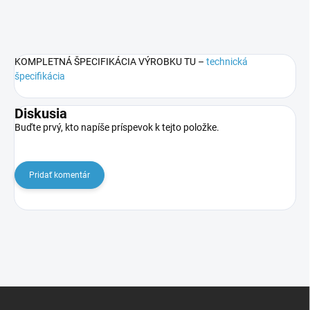
KOMPLETNÁ ŠPECIFIKÁCIA VÝROBKU TU –
technická
špecifikácia
Diskusia
Buďte prvý, kto napíše príspevok k tejto položke.
Pridať komentár
Z
á