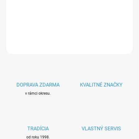
−
+
Pridať do košíka
Parametre spotrebiča
DETAILNÉ INFORMÁCIE
OPÝTAŤ SA
DOPRAVA ZDARMA
KVALITNÉ ZNAČKY
v rámci okresu.
TRADÍCIA
VLASTNÝ SERVIS
od roku 1998.