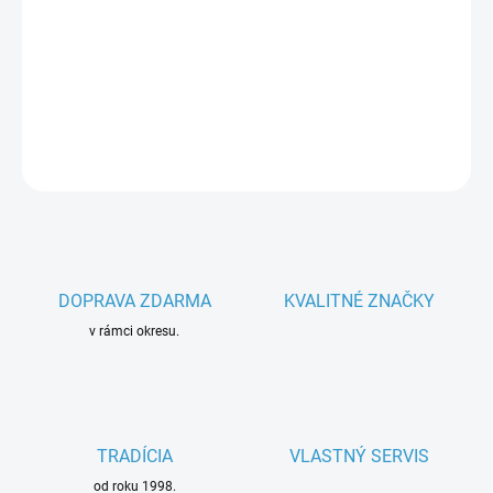
−
+
Pridať do košíka
Parametre spotrebiča
DETAILNÉ INFORMÁCIE
OPÝTAŤ SA
DOPRAVA ZDARMA
KVALITNÉ ZNAČKY
v rámci okresu.
TRADÍCIA
VLASTNÝ SERVIS
od roku 1998.