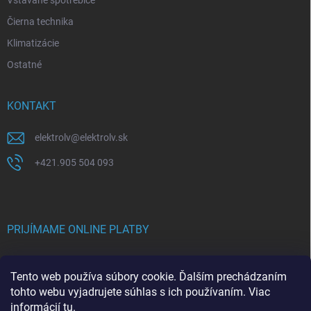
Vstavané spotrebiče
Čierna technika
Klimatizácie
Ostatné
KONTAKT
elektrolv
@
elektrolv.sk
+421.905 504 093
PRIJÍMAME ONLINE PLATBY
Tento web používa súbory cookie. Ďalším prechádzaním
tohto webu vyjadrujete súhlas s ich používaním. Viac
informácií
tu
.