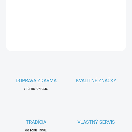
−
+
Pridať do košíka
Parametre spotrebiča
DETAILNÉ INFORMÁCIE
OPÝTAŤ SA
DOPRAVA ZDARMA
KVALITNÉ ZNAČKY
v rámci okresu.
TRADÍCIA
VLASTNÝ SERVIS
od roku 1998.