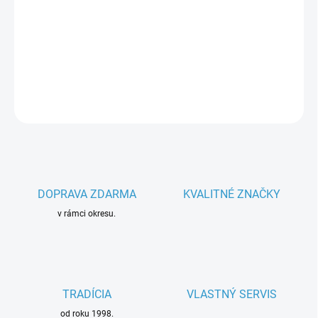
−
+
Pridať do košíka
Parametre spotrebiča
DETAILNÉ INFORMÁCIE
OPÝTAŤ SA
DOPRAVA ZDARMA
KVALITNÉ ZNAČKY
v rámci okresu.
TRADÍCIA
VLASTNÝ SERVIS
od roku 1998.