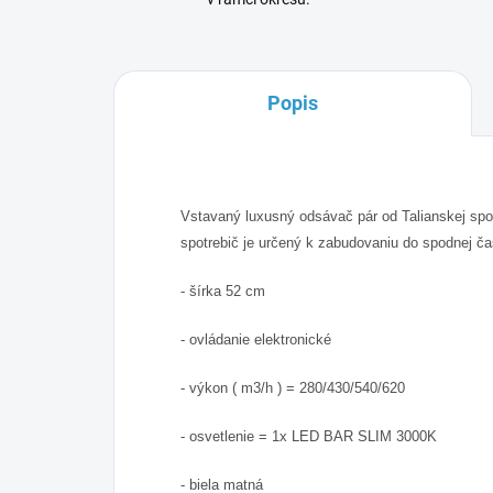
Popis
Vstavaný luxusný odsávač pár od Talianskej spo
spotrebič je určený k zabudovaniu do spodnej čas
- šírka 52 cm
- ovládanie elektronické
- výkon ( m3/h ) = 280/430/540/620
- osvetlenie = 1x LED BAR SLIM 3000K
- biela matná