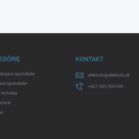
EGÓRIE
KONTAKT
stojace spotrebiče
elektrolv
@
elektrolv.sk
né spotrebiče
+421.905 504 093
 technika
izácie
né