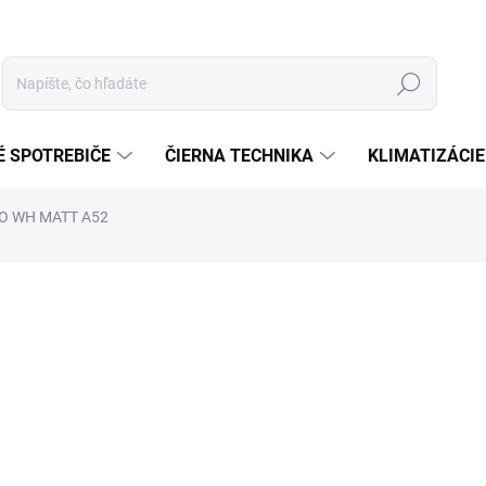
Hľadať
É SPOTREBIČE
ČIERNA TECHNIKA
KLIMATIZÁCIE
VO WH MATT A52
otenia
ZNAČKA:
FABER
€409
Jednotková
MOMENTÁLNE NEDOSTUP
cena:
−
+