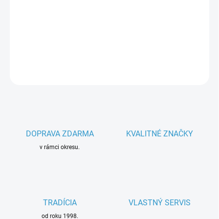
−
+
Pridať do košíka
Parametre spotrebiča
DETAILNÉ INFORMÁCIE
OPÝTAŤ SA
DOPRAVA ZDARMA
KVALITNÉ ZNAČKY
v rámci okresu.
TRADÍCIA
VLASTNÝ SERVIS
od roku 1998.