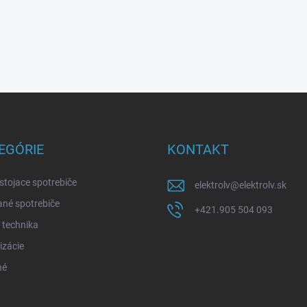
EGÓRIE
KONTAKT
stojace spotrebiče
elektrolv
@
elektrolv.sk
né spotrebiče
+421.905 504 093
 technika
izácie
né