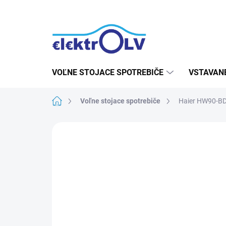
Prejsť
na
obsah
VOĽNE STOJACE SPOTREBIČE
VSTAVAN
Domov
Voľne stojace spotrebiče
Haier HW90-B
Neohodnotené
Podrobnosti hodn