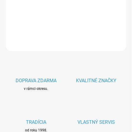
−
+
Pridať do košíka
Parametre spotrebiča
DETAILNÉ INFORMÁCIE
OPÝTAŤ SA
DOPRAVA ZDARMA
KVALITNÉ ZNAČKY
v rámci okresu.
TRADÍCIA
VLASTNÝ SERVIS
od roku 1998.