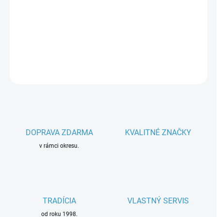
−
+
Pridať do košíka
Parametre spotrebiča
DETAILNÉ INFORMÁCIE
OPÝTAŤ SA
DOPRAVA ZDARMA
KVALITNÉ ZNAČKY
v rámci okresu.
TRADÍCIA
VLASTNÝ SERVIS
od roku 1998.