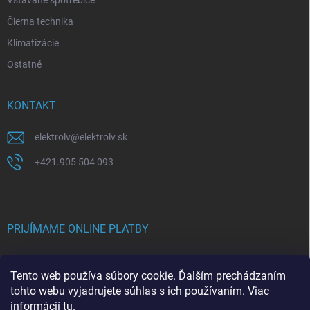
Vstavané spotrebiče
Čierna technika
Klimatizácie
Ostatné
KONTAKT
elektrolv
@
elektrolv.sk
+421.905 504 093
PRIJÍMAME ONLINE PLATBY
Tento web používa súbory cookie. Ďalším prechádzaním
tohto webu vyjadrujete súhlas s ich používaním. Viac
informácií
tu
.