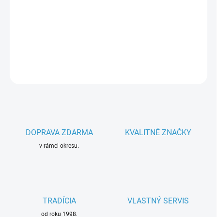
−
+
Pridať do košíka
Parametre spotrebiča
DETAILNÉ INFORMÁCIE
OPÝTAŤ SA
DOPRAVA ZDARMA
KVALITNÉ ZNAČKY
v rámci okresu.
TRADÍCIA
VLASTNÝ SERVIS
od roku 1998.