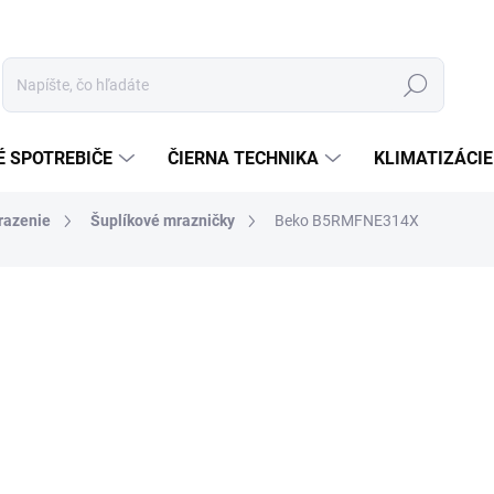
Hľadať
É SPOTREBIČE
ČIERNA TECHNIKA
KLIMATIZÁCIE
razenie
Šuplíkové mrazničky
Beko B5RMFNE314X
otenia
ZNAČKA:
BEKO
€589
Jednotková
MOMENTÁLNE NEDOSTUP
cena:
−
+