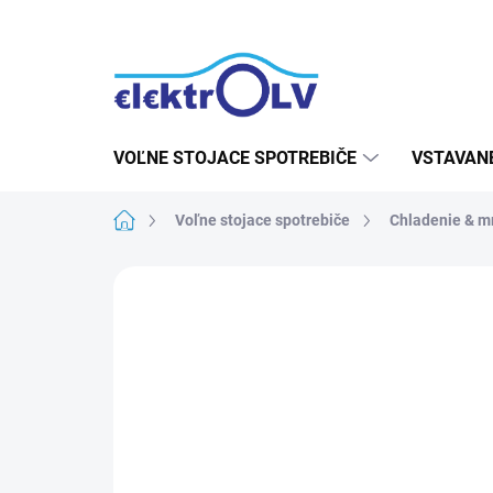
Prejsť
na
obsah
VOĽNE STOJACE SPOTREBIČE
VSTAVAN
Domov
Voľne stojace spotrebiče
Chladenie & m
Neohodnotené
Podrobnosti hodn