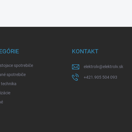
EGÓRIE
KONTAKT
stojace spotrebiče
elektrolv
@
elektrolv.sk
né spotrebiče
+421.905 504 093
 technika
izácie
né