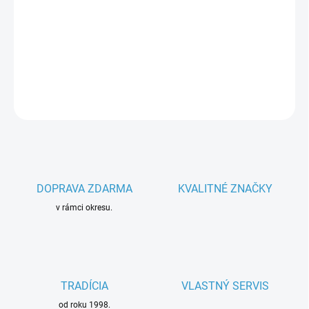
−
+
Pridať do košíka
Parametre spotrebiča
DETAILNÉ INFORMÁCIE
OPÝTAŤ SA
DOPRAVA ZDARMA
KVALITNÉ ZNAČKY
v rámci okresu.
TRADÍCIA
VLASTNÝ SERVIS
od roku 1998.