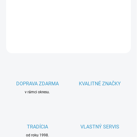
−
+
Pridať do košíka
Parametre spotrebiča
DETAILNÉ INFORMÁCIE
OPÝTAŤ SA
DOPRAVA ZDARMA
KVALITNÉ ZNAČKY
v rámci okresu.
TRADÍCIA
VLASTNÝ SERVIS
od roku 1998.