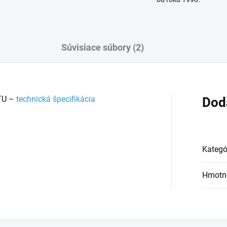
Súvisiace súbory (2)
TU –
technická špecifikácia
Dod
Kategó
Hmotn