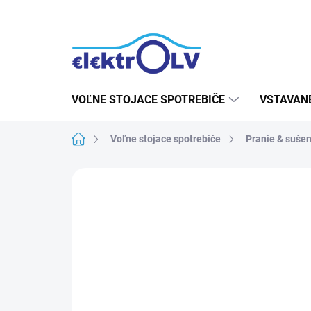
Prejsť
na
obsah
VOĽNE STOJACE SPOTREBIČE
VSTAVAN
Domov
Voľne stojace spotrebiče
Pranie & sušen
2 hodnotenia
Podrobnosti hodnot