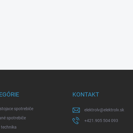
EGÓRIE
KONTAKT
stojace spotrebiče
elektrolv
@
elektrolv.sk
né spotrebiče
+421.905 504 093
 technika