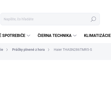
Hľadať
É SPOTREBIČE
ČIERNA TECHNIKA
KLIMATIZÁCIE
ie
Práčky plnené z hora
Haier THASN286TMR5-S
enia
ZNAČKA:
HAIER
€579
Jednotková
MOMENTÁLNE NEDOSTUP
cena:
−
+