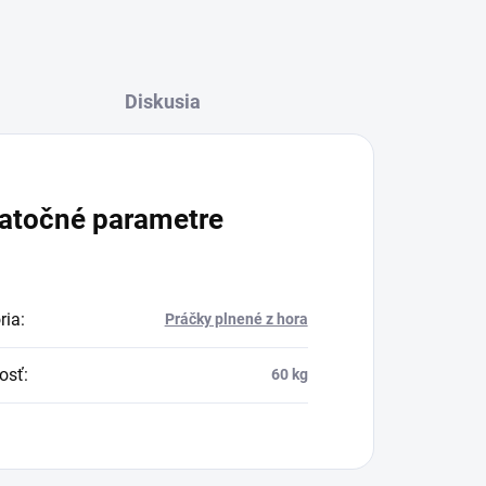
Diskusia
atočné parametre
ria
:
Práčky plnené z hora
osť
:
60 kg