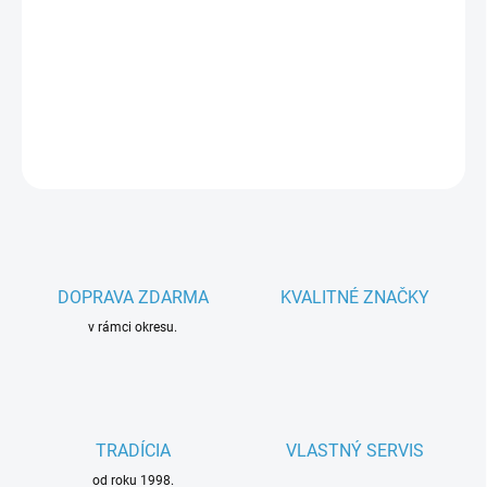
−
+
Pridať do košíka
Parametre spotrebiča
DETAILNÉ INFORMÁCIE
OPÝTAŤ SA
DOPRAVA ZDARMA
KVALITNÉ ZNAČKY
v rámci okresu.
TRADÍCIA
VLASTNÝ SERVIS
od roku 1998.