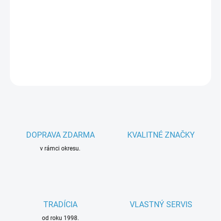
−
+
Pridať do košíka
Parametre spotrebiča
DETAILNÉ INFORMÁCIE
OPÝTAŤ SA
DOPRAVA ZDARMA
KVALITNÉ ZNAČKY
v rámci okresu.
TRADÍCIA
VLASTNÝ SERVIS
od roku 1998.