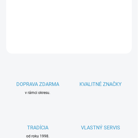
−
+
Pridať do košíka
Parametre spotrebiča
DETAILNÉ INFORMÁCIE
OPÝTAŤ SA
DOPRAVA ZDARMA
KVALITNÉ ZNAČKY
v rámci okresu.
TRADÍCIA
VLASTNÝ SERVIS
od roku 1998.