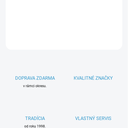
−
+
Pridať do košíka
Parametre spotrebiča
DETAILNÉ INFORMÁCIE
OPÝTAŤ SA
DOPRAVA ZDARMA
KVALITNÉ ZNAČKY
v rámci okresu.
TRADÍCIA
VLASTNÝ SERVIS
od roku 1998.