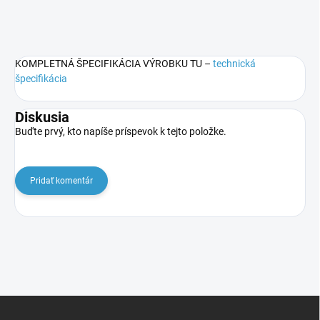
KOMPLETNÁ ŠPECIFIKÁCIA VÝROBKU TU –
technická
špecifikácia
Diskusia
Buďte prvý, kto napíše príspevok k tejto položke.
Pridať komentár
Z
á