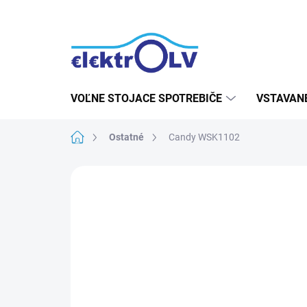
Prejsť
na
obsah
VOĽNE STOJACE SPOTREBIČE
VSTAVAN
Domov
Ostatné
Candy WSK1102
Neohodnotené
Podrobnosti hodn