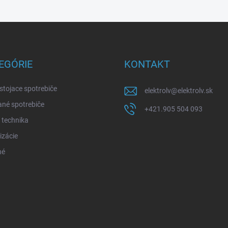
EGÓRIE
KONTAKT
stojace spotrebiče
elektrolv
@
elektrolv.sk
né spotrebiče
+421.905 504 093
 technika
izácie
né