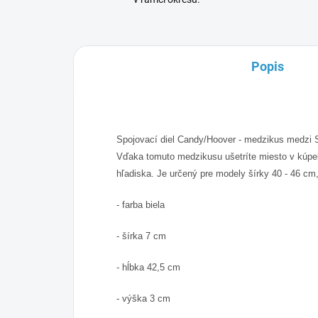
Popis
Spojovací diel Candy/Hoover - medzikus medzi 
Vďaka tomuto medzikusu ušetríte miesto v kúpeľn
hľadiska. Je určený pre modely šírky 40 - 46 cm
- farba biela
- šírka 7 cm
- hĺbka 42,5 cm
- výška 3 cm