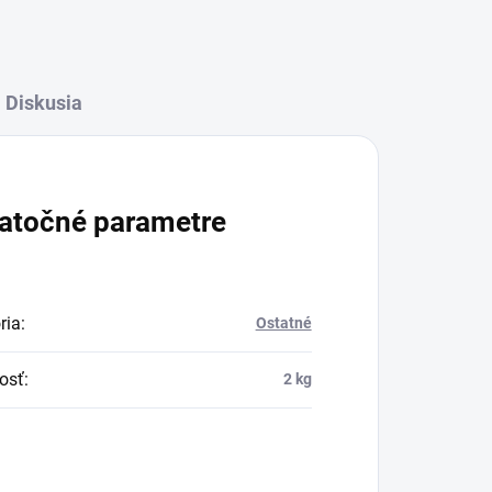
Diskusia
atočné parametre
ria
:
Ostatné
osť
:
2 kg