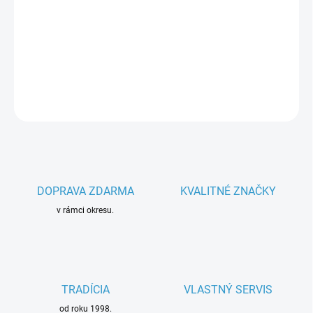
−
+
Pridať do košíka
Parametre spotrebiča
DETAILNÉ INFORMÁCIE
OPÝTAŤ SA
DOPRAVA ZDARMA
KVALITNÉ ZNAČKY
v rámci okresu.
TRADÍCIA
VLASTNÝ SERVIS
od roku 1998.