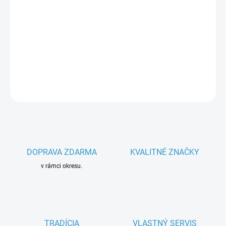
−
+
Pridať do košíka
Parametre spotrebiča
DETAILNÉ INFORMÁCIE
OPÝTAŤ SA
DOPRAVA ZDARMA
KVALITNÉ ZNAČKY
v rámci okresu.
TRADÍCIA
VLASTNÝ SERVIS