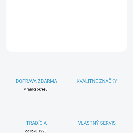
−
+
Pridať do košíka
Parametre spotrebiča
DETAILNÉ INFORMÁCIE
OPÝTAŤ SA
DOPRAVA ZDARMA
KVALITNÉ ZNAČKY
v rámci okresu.
TRADÍCIA
VLASTNÝ SERVIS
od roku 1998.