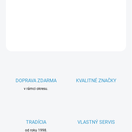
−
+
Pridať do košíka
Parametre spotrebiča
DETAILNÉ INFORMÁCIE
OPÝTAŤ SA
DOPRAVA ZDARMA
KVALITNÉ ZNAČKY
v rámci okresu.
TRADÍCIA
VLASTNÝ SERVIS
od roku 1998.