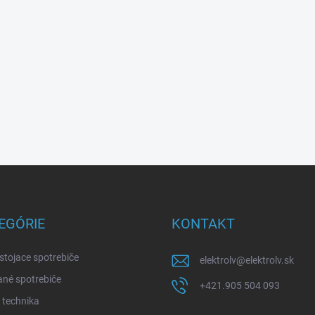
EGÓRIE
KONTAKT
stojace spotrebiče
elektrolv
@
elektrolv.sk
né spotrebiče
+421.905 504 093
 technika