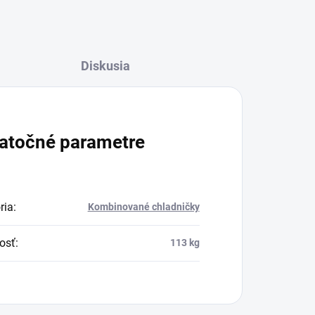
Diskusia
atočné parametre
ria
:
Kombinované chladničky
osť
:
113 kg