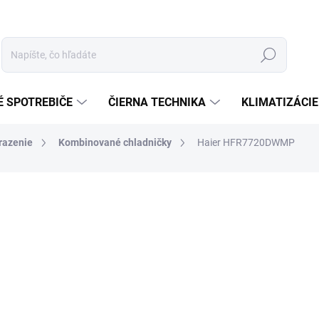
Hľadať
É SPOTREBIČE
ČIERNA TECHNIKA
KLIMATIZÁCIE
razenie
Kombinované chladničky
Haier HFR7720DWMP
enia
ZNAČKA:
HAIER
€972,90
Jednotková
MOMENTÁLNE NEDOSTUP
cena:
−
+