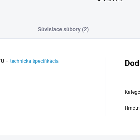
Súvisiace súbory (2)
TU –
technická špecifikácia
Dod
Kategó
Hmotn