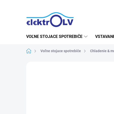
Prejsť
na
obsah
VOĽNE STOJACE SPOTREBIČE
VSTAVAN
Domov
Voľne stojace spotrebiče
Chladenie & m
1 hodnotenie
Podrobnosti hodnot