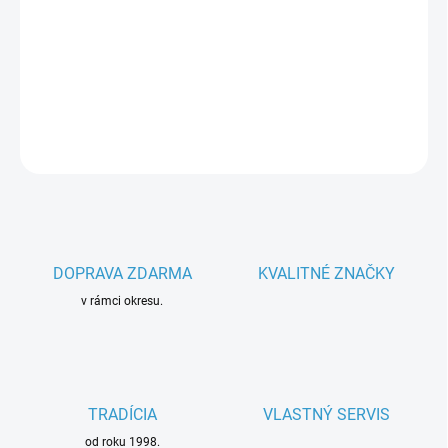
−
+
Pridať do košíka
Parametre spotrebiča
DETAILNÉ INFORMÁCIE
OPÝTAŤ SA
DOPRAVA ZDARMA
KVALITNÉ ZNAČKY
v rámci okresu.
TRADÍCIA
VLASTNÝ SERVIS
od roku 1998.