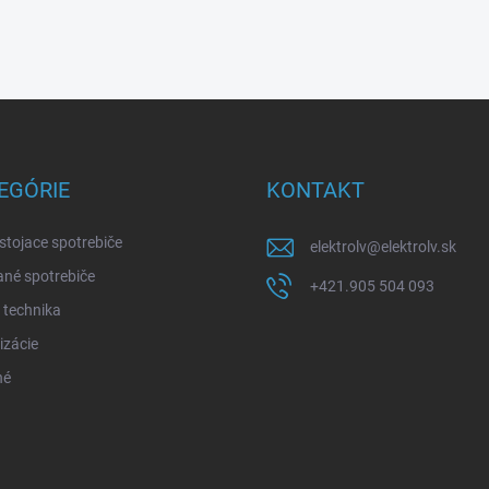
EGÓRIE
KONTAKT
stojace spotrebiče
elektrolv
@
elektrolv.sk
né spotrebiče
+421.905 504 093
 technika
izácie
né