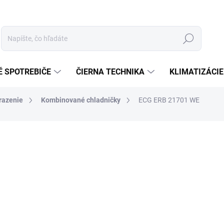
Hľadať
É SPOTREBIČE
ČIERNA TECHNIKA
KLIMATIZÁCIE
razenie
Kombinované chladničky
ECG ERB 21701 WE
otenia
ZNAČKA:
ECG
€339
Jednotková
MOMENTÁLNE NEDOSTUP
cena:
−
+