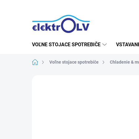
Prejsť
na
obsah
VOĽNE STOJACE SPOTREBIČE
VSTAVAN
Domov
Voľne stojace spotrebiče
Chladenie & m
Neohodnotené
Podrobnosti hodn