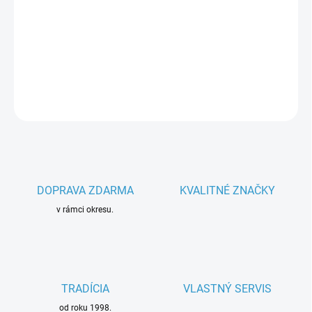
−
+
Pridať do košíka
Parametre spotrebiča
DETAILNÉ INFORMÁCIE
OPÝTAŤ SA
DOPRAVA ZDARMA
KVALITNÉ ZNAČKY
v rámci okresu.
TRADÍCIA
VLASTNÝ SERVIS
od roku 1998.